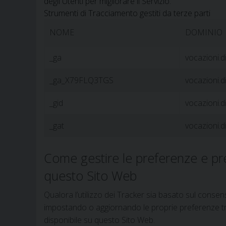
degli Utenti per migliorare il Servizio.
Strumenti di Tracciamento gestiti da terze parti
NOME
DOMINIO
_ga
vocazioni.di
_ga_X79FLQ3TGS
vocazioni.di
_gid
vocazioni.di
_gat
vocazioni.di
Come gestire le preferenze e pr
questo Sito Web
Qualora l’utilizzo dei Tracker sia basato sul conse
impostando o aggiornando le proprie preferenze trami
disponibile su questo Sito Web.