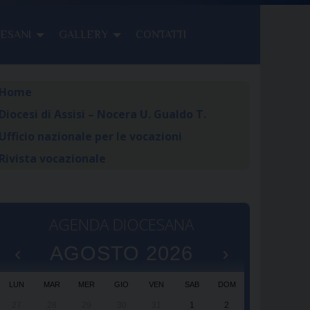
CESANI
GALLERY
CONTATTI
Home
Diocesi di Assisi – Nocera U. Gualdo T.
Ufficio nazionale per le vocazioni
Rivista vocazionale
AGENDA DIOCESANA
‹
AGOSTO 2026
›
LUN
MAR
MER
GIO
VEN
SAB
DOM
27
28
29
30
31
1
2