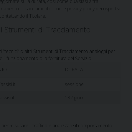
giornate sulla durata, così come qualsiasi altra
trumenti di Tracciamento – nelle privacy policy dei rispettivi
 contattando il Titolare.
li Strumenti di Tracciamento
“tecnici” o altri Strumenti di Tracciamento analoghi per
 il funzionamento o la fornitura del Servizio.
NIO
DURATA
assisi.it
sessione
ssisi.it
182 giorni
per misurare il traffico e analizzare il comportamento