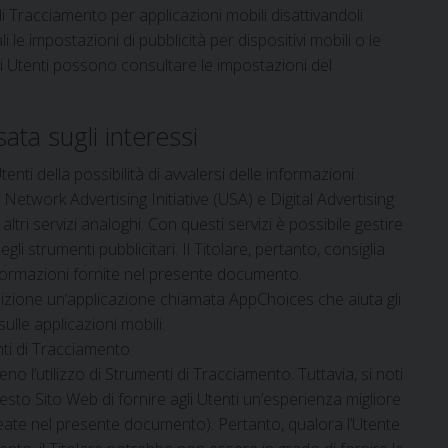
di Tracciamento per applicazioni mobili disattivandoli
i le impostazioni di pubblicità per dispositivi mobili o le
li Utenti possono consultare le impostazioni del
ata sugli interessi
ti della possibilità di avvalersi delle informazioni
etwork Advertising Initiative (USA) e Digital Advertising
ri servizi analoghi. Con questi servizi è possibile gestire
i strumenti pubblicitari. Il Titolare, pertanto, consiglia
e informazioni fornite nel presente documento.
osizione un’applicazione chiamata AppChoices che aiuta gli
ulle applicazioni mobili.
enti di Tracciamento
no l’utilizzo di Strumenti di Tracciamento. Tuttavia, si noti
to Sito Web di fornire agli Utenti un’esperienza migliore
lineate nel presente documento). Pertanto, qualora l’Utente